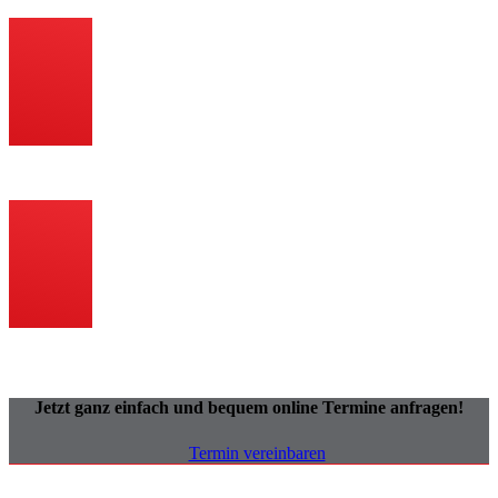
Spannende Projekte
Eine transparente und nachvollziehbare Kostenaufstellung
Ausschließlich Installation von hochwertigen Produkten
Jetzt ganz einfach und bequem online Termine anfragen!
Termin vereinbaren