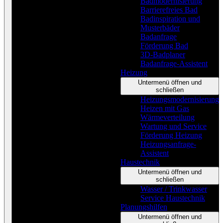
Badmodernisierung
Barrierefreies Bad
Badinspiration und
Musterbäder
Badanfrage
Förderung Bad
3D-Badplaner
Badanfrage-Assistent
Heizung
Untermenü öffnen und
schließen
Heizungsmodernisierung
Heizen mit Gas
Wärmeverteilung
Wartung und Service
Förderung Heizung
Heizungsanfrage-
Assistent
Haustechnik
Untermenü öffnen und
schließen
Wasser / Trinkwasser
Service Haustechnik
Planungshilfen
Untermenü öffnen und